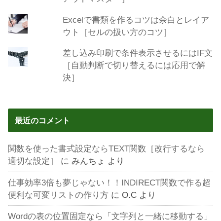
Excelで書類を作るコツは余白とレイア
ウト［セルの扱い方のコツ］
差し込み印刷で条件表示させるにはIF文
［自動判断で切り替えるには応用で解
決］
最近のコメント
関数を使った書式設定ならTEXT関数［改行するなら
適切な設定］
に
みんちょ
より
仕事効率3倍も夢じゃない！！INDIRECT関数で作る超
便利な可変リストの作り方
に
O.C
より
Wordの表の位置固定なら「文字列と一緒に移動する」