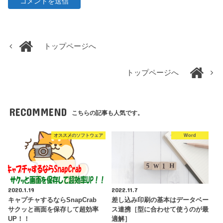
トップページへ
トップページへ
RECOMMEND
こちらの記事も人気です。
オススメのソフトウェア
Word
2020.1.19
2022.11.7
キャプチャするならSnapCrab
差し込み印刷の基本はデータベー
サクッと画面を保存して超効率
ス連携［型に合わせて使うのが最
UP！！
適解］