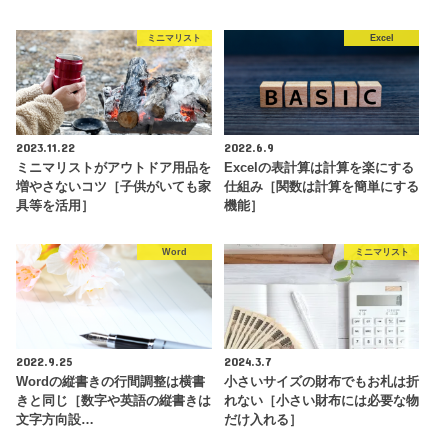
ミニマリスト
Excel
2023.11.22
2022.6.9
ミニマリストがアウトドア用品を
Excelの表計算は計算を楽にする
増やさないコツ［子供がいても家
仕組み［関数は計算を簡単にする
具等を活用］
機能］
Word
ミニマリスト
2022.9.25
2024.3.7
Wordの縦書きの行間調整は横書
小さいサイズの財布でもお札は折
きと同じ［数字や英語の縦書きは
れない［小さい財布には必要な物
文字方向設…
だけ入れる］