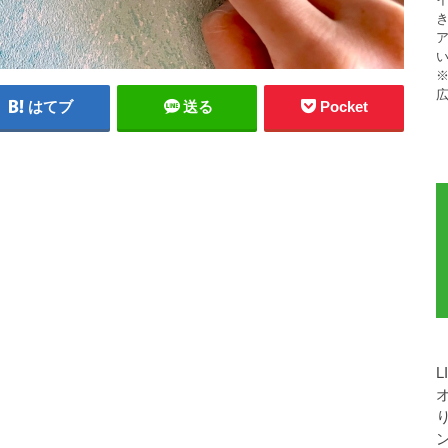
ア
※
はてブ
送る
Pocket