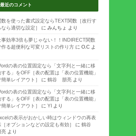
最近のコメント
関数を使った書式設定ならTEXT関数［改行す
るなら適切な設定］
に
みんちょ
より
仕事効率3倍も夢じゃない！！INDIRECT関数
で作る超便利な可変リストの作り方
に
O.C
よ
り
Wordの表の位置固定なら「文字列と一緒に移
動する」をOFF［表の配置は「表の位置機能」
で簡単レイアウト］
に
鶴谷 朋亮
より
Wordの表の位置固定なら「文字列と一緒に移
動する」をOFF［表の配置は「表の位置機能」
で簡単レイアウト］
に
YI
より
Excelの表示がおかしい時はウィンドウの再表
示［オプションなどの設定も有効］
に
鶴谷
朋亮
より