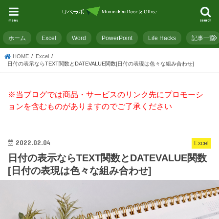
menu
search
ホーム
Excel
Word
PowerPoint
Life Hacks
記事一覧
HOME
Excel
日付の表示ならTEXT関数とDATEVALUE関数[日付の表現は色々な組み合わせ]
※当ブログでは商品・サービスのリンク先にプロモーシ
ョンを含むものがありますのでご了承ください
2022.02.04
Excel
日付の表示ならTEXT関数とDATEVALUE関数
[日付の表現は色々な組み合わせ]