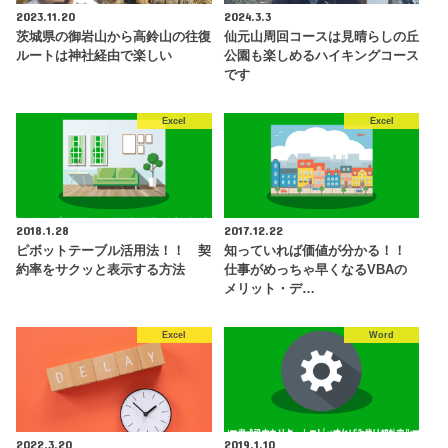
2023.11.20
2024.3.3
茨城県の御岩山から高鈴山の往復
仙元山周回コースは見晴らしの丘
ルートは神社経由で楽しい
公園も楽しめるハイキングコース
です
Excel
Excel
2018.1.28
2017.12.22
ピボットテーブル活用法！！ 契
知っていれば価値が分かる！！
約率をサクッと表示する方法
仕事がめっちゃ早くなるVBAの
メリット・デ…
Excel
Word
2022.3.20
2019.1.10