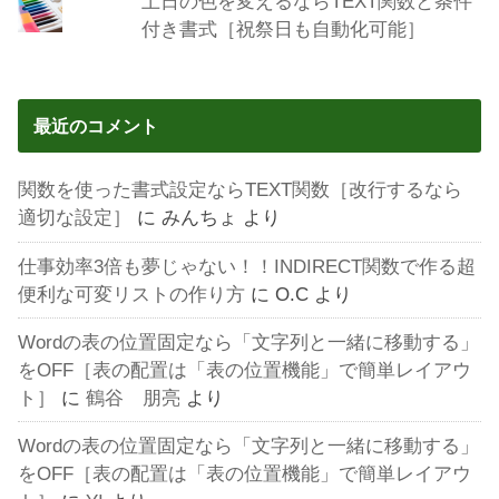
土日の色を変えるならTEXT関数と条件
付き書式［祝祭日も自動化可能］
最近のコメント
関数を使った書式設定ならTEXT関数［改行するなら
適切な設定］
に
みんちょ
より
仕事効率3倍も夢じゃない！！INDIRECT関数で作る超
便利な可変リストの作り方
に
O.C
より
Wordの表の位置固定なら「文字列と一緒に移動する」
をOFF［表の配置は「表の位置機能」で簡単レイアウ
ト］
に
鶴谷 朋亮
より
Wordの表の位置固定なら「文字列と一緒に移動する」
をOFF［表の配置は「表の位置機能」で簡単レイアウ