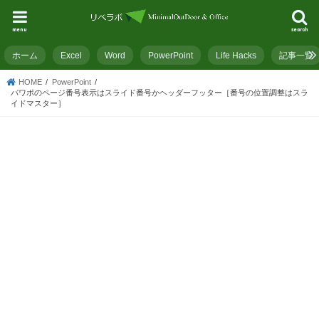
menu
search
ホーム
Excel
Word
PowerPoint
Life Hacks
記事一覧
HOME
PowerPoint
パワポのページ番号表示はスライド番号かヘッダーフッター［番号の位置調整はスラ
イドマスター］