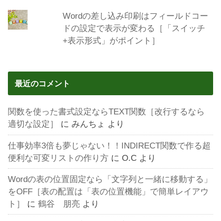
Wordの差し込み印刷はフィールドコー
ドの設定で表示が変わる［「スイッチ
+表示形式」がポイント］
最近のコメント
関数を使った書式設定ならTEXT関数［改行するなら
適切な設定］
に
みんちょ
より
仕事効率3倍も夢じゃない！！INDIRECT関数で作る超
便利な可変リストの作り方
に
O.C
より
Wordの表の位置固定なら「文字列と一緒に移動する」
をOFF［表の配置は「表の位置機能」で簡単レイアウ
ト］
に
鶴谷 朋亮
より