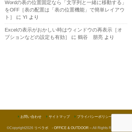
Wordの表の位置固定なら「文字列と一緒に移動する」
をOFF［表の配置は「表の位置機能」で簡単レイアウ
ト］
に
YI
より
Excelの表示がおかしい時はウィンドウの再表示［オ
プションなどの設定も有効］
に
鶴谷 朋亮
より
お問い合わせ
サイトマップ
プライバシーポリシー
©Copyright2026
リベラボ - OFFICE & OUTDOOR –
.All Rights Reserved.