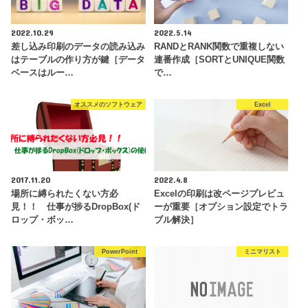
2022.10.29
2022.5.14
差し込み印刷のデータの読み込み
RANDとRANK関数で重複しない
はテーブルの作り方が鍵［データ
連番作成［SORTとUNIQUE関数
ベースはルー…
で…
オススメのソフトウェア
Excel
2017.11.20
2022.4.8
場所に縛られたくない方必
Excelの印刷は改ページプレビュ
見！！ 仕事が捗るDropBox(ド
ーが重要［オプション設定でトラ
ロップ・ボッ…
ブル解決］
PowerPoint
ミニマリスト