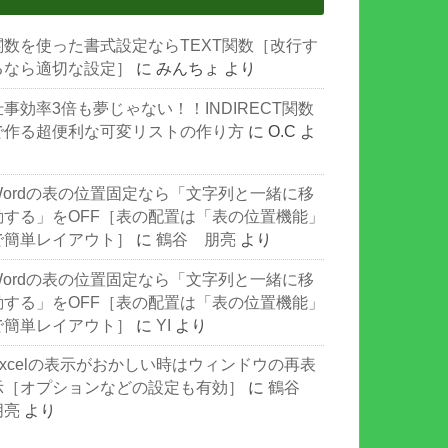
関数を使った書式設定ならTEXT関数［改行す
るなら適切な設定］
に
みんちょ
より
仕事効率3倍も夢じゃない！！INDIRECT関数
で作る超便利な可変リストの作り方
に
O.C
よ
り
Wordの表の位置固定なら「文字列と一緒に移
動する」をOFF［表の配置は「表の位置機能」
で簡単レイアウト］
に
鶴谷 朋亮
より
Wordの表の位置固定なら「文字列と一緒に移
動する」をOFF［表の配置は「表の位置機能」
で簡単レイアウト］
に
YI
より
Excelの表示がおかしい時はウィンドウの再表
示［オプションなどの設定も有効］
に
鶴谷
朋亮
より