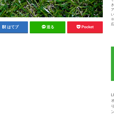
ア
※
はてブ
送る
Pocket