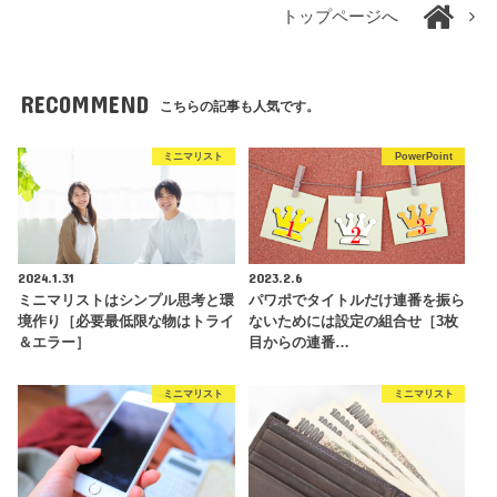
トップページへ
RECOMMEND
こちらの記事も人気です。
ミニマリスト
PowerPoint
2024.1.31
2023.2.6
ミニマリストはシンプル思考と環
パワポでタイトルだけ連番を振ら
境作り［必要最低限な物はトライ
ないためには設定の組合せ［3枚
＆エラー］
目からの連番…
ミニマリスト
ミニマリスト