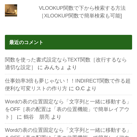
VLOOKUP関数で下から検索する方法
［XLOOKUP関数で簡単検索も可能]
最近のコメント
関数を使った書式設定ならTEXT関数［改行するなら
適切な設定］
に
みんちょ
より
仕事効率3倍も夢じゃない！！INDIRECT関数で作る超
便利な可変リストの作り方
に
O.C
より
Wordの表の位置固定なら「文字列と一緒に移動する」
をOFF［表の配置は「表の位置機能」で簡単レイアウ
ト］
に
鶴谷 朋亮
より
Wordの表の位置固定なら「文字列と一緒に移動する」