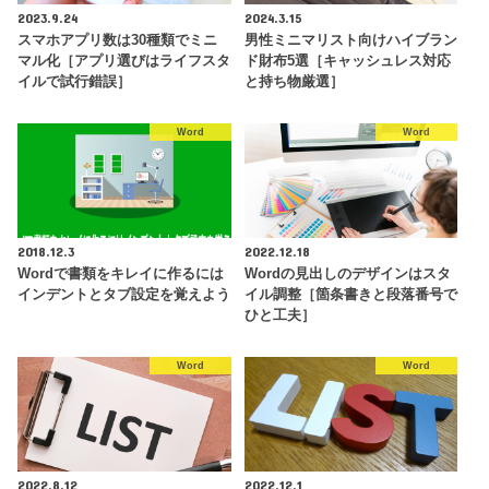
2023.9.24
2024.3.15
スマホアプリ数は30種類でミニ
男性ミニマリスト向けハイブラン
マル化［アプリ選びはライフスタ
ド財布5選［キャッシュレス対応
イルで試行錯誤］
と持ち物厳選］
Word
Word
2018.12.3
2022.12.18
Wordで書類をキレイに作るには
Wordの見出しのデザインはスタ
インデントとタブ設定を覚えよう
イル調整［箇条書きと段落番号で
ひと工夫］
Word
Word
2022.8.12
2022.12.1