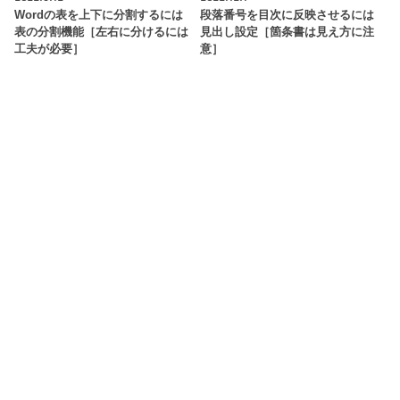
Wordの表を上下に分割するには
段落番号を目次に反映させるには
表の分割機能［左右に分けるには
見出し設定［箇条書は見え方に注
工夫が必要］
意］