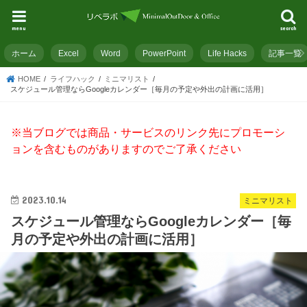
menu
search
ホーム
Excel
Word
PowerPoint
Life Hacks
記事一覧
HOME
ライフハック
ミニマリスト
スケジュール管理ならGoogleカレンダー［毎月の予定や外出の計画に活用］
※当ブログでは商品・サービスのリンク先にプロモーシ
ョンを含むものがありますのでご了承ください
2023.10.14
ミニマリスト
スケジュール管理ならGoogleカレンダー［毎
月の予定や外出の計画に活用］