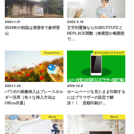
2024.1.21
2022.2.18
2024年の初詣は清澄寺で参拝登
文字列置換ならSUBSTITUTEと
山
REPLACE関数［検索型か範囲型
で…
PowerPoint
オススメのソフトウェア
2023.1.26
2018.10.8
パワポの画像挿入はプレースホル
ホームページを見たまま印刷する
ダー活用［色々な挿入方法は
にはブラウザーの設定で解
Office共通］
決！！ 逆順印刷が…
Word
Word