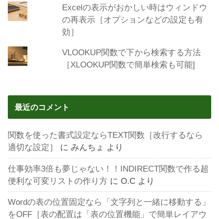
Excelの表示がおかしい時はウィンドウ
の再表示［オプションなどの設定も有
効］
VLOOKUP関数で下から検索する方法
［XLOOKUP関数で簡単検索も可能]
最近のコメント
関数を使った書式設定ならTEXT関数［改行するなら
適切な設定］
に
みんちょ
より
仕事効率3倍も夢じゃない！！INDIRECT関数で作る超
便利な可変リストの作り方
に
O.C
より
Wordの表の位置固定なら「文字列と一緒に移動する」
をOFF［表の配置は「表の位置機能」で簡単レイアウ