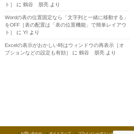
ト］
に
鶴谷 朋亮
より
Wordの表の位置固定なら「文字列と一緒に移動する」
をOFF［表の配置は「表の位置機能」で簡単レイアウ
ト］
に
YI
より
Excelの表示がおかしい時はウィンドウの再表示［オ
プションなどの設定も有効］
に
鶴谷 朋亮
より
お問い合わせ
サイトマップ
プライバシーポリシー