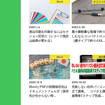
Word
オススメ
2023.1.6
2023.6.30
差込印刷を印刷するにはセク
最小最軽量な装備で釣
ション区切り［レコード指定
しむならコンパクトロ
は結果が変わる］
［継タイプで釣りのUL
Word
未分
2022.12.8
2018.10.22
WordとPDFの初期保存先は
失敗しない自作パソコ
ドキュメントフォルダ［保存
立て講座。 コツさえ
先が分からない時…
超簡単7ステップ完成…