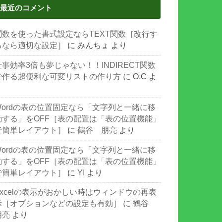
最近のコメント
関数を使った書式設定ならTEXT関数［改行す
るなら適切な設定］
に
みんちょ
より
仕事効率3倍も夢じゃない！！INDIRECT関数
で作る超便利な可変リストの作り方
に
O.C
よ
り
Wordの表の位置固定なら「文字列と一緒に移
動する」をOFF［表の配置は「表の位置機能」
で簡単レイアウト］
に
鶴谷 朋亮
より
Wordの表の位置固定なら「文字列と一緒に移
動する」をOFF［表の配置は「表の位置機能」
で簡単レイアウト］
に
YI
より
Excelの表示がおかしい時はウィンドウの再表
示［オプションなどの設定も有効］
に
鶴谷
朋亮
より