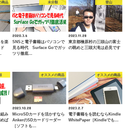
の商品
未分類
登山
2020.3.6
2023.11.28
りを楽
SNSと電子書籍はパソコンで
東京都檜原村の三頭山の富士
ッド
見る時代 Surface Goでガッ
の眺めと三頭大滝は必見です
…
ツリ徹底…
類
オススメの商品
オススメの商品
2023.10.28
2023.2.7
ン組み
MicroSDカードを活かすなら
電子書籍をを読むならKindle
掴めば
AnkerのSDカードリーダー
WhitePaper［Kindleでも…
［ソフトも…