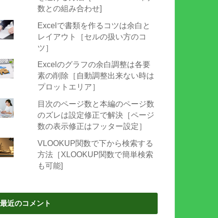
数との組み合わせ]
Excelで書類を作るコツは余白と
レイアウト［セルの扱い方のコ
ツ］
Excelのグラフの余白調整は各要
素の削除［自動調整出来ない時は
プロットエリア］
目次のページ数と本編のページ数
のズレは設定修正で解決［ページ
数の表示修正はフッター設定］
VLOOKUP関数で下から検索する
方法［XLOOKUP関数で簡単検索
も可能]
最近のコメント