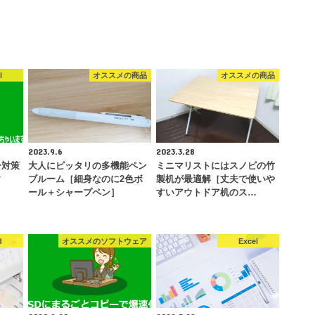
l
オススメの商品
オススメの商品
2023.9.6
2023.3.28
ー対策
大人にピッタリの多機能ペン
ミニマリストにはスノピの竹
す
ブルーム［細身なのに2色ボ
製机が最適解［丈夫で使いや
ール＋シャープペン］
すいアウトドア机のス…
d
オススメのソフトウェア
Excel