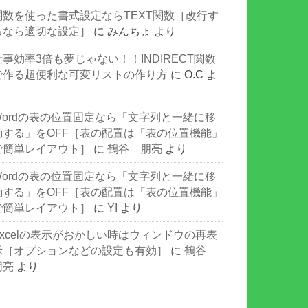
関数を使った書式設定ならTEXT関数［改行す
るなら適切な設定］
に
みんちょ
より
仕事効率3倍も夢じゃない！！INDIRECT関数
で作る超便利な可変リストの作り方
に
O.C
よ
り
Wordの表の位置固定なら「文字列と一緒に移
動する」をOFF［表の配置は「表の位置機能」
で簡単レイアウト］
に
鶴谷 朋亮
より
Wordの表の位置固定なら「文字列と一緒に移
動する」をOFF［表の配置は「表の位置機能」
で簡単レイアウト］
に
YI
より
Excelの表示がおかしい時はウィンドウの再表
示［オプションなどの設定も有効］
に
鶴谷
朋亮
より