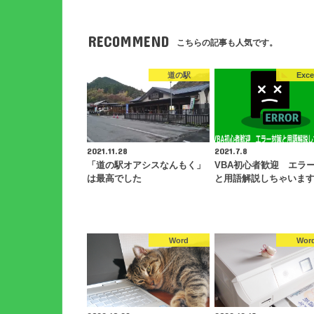
RECOMMEND
こちらの記事も人気です。
道の駅
Exce
2021.11.28
2021.7.8
「道の駅オアシスなんもく」
VBA初心者歓迎 エラ
は最高でした
と用語解説しちゃいま
Word
Wor