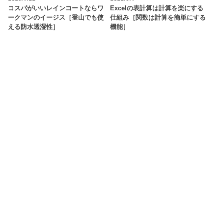
コスパがいいレインコートならワ
Excelの表計算は計算を楽にする
ークマンのイージス［登山でも使
仕組み［関数は計算を簡単にする
える防水透湿性］
機能］