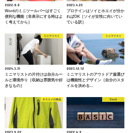
2022.8.8
2023.4.25
Wordのミニツールバーはすごく
プロテインはソイとホエイが分か
便利な機能［非表示にする時はよ
ればOK［ソイが女性に向いてい
く考えてから］
ている訳］
ミニマリスト
ミニマリスト
2024.3.31
2023.12.12
ミニマリストの片付けは自分ルー
ミニマリストのアウトドア服選び
ルと環境作り［収納は雰囲気や好
は機能性とデザイン［自分のスタ
きなもの］
イルを決める…
オススメの商品
Excel
2023.9.22
2022.6.9