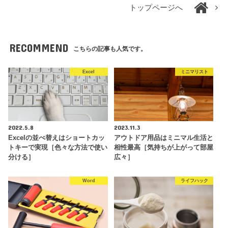
トップページへ
RECOMMEND
こちらの記事も人気です。
Excel
ミニマリスト
2022.5.8
2023.11.3
Excelの並べ替えはショートカッ
アウトドア用品はミニマル生活と
トキーで実現［色々な方法で使い
相性最高［気持ちが上がって部屋
分ける］
広々］
Word
ライフハック