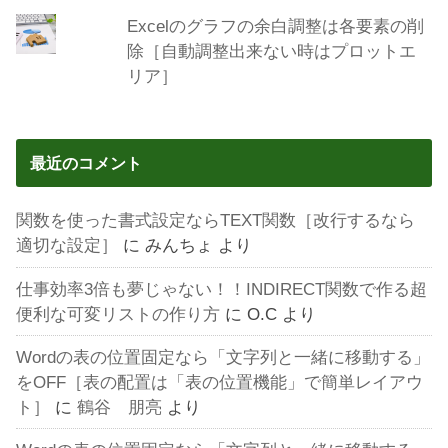
Excelのグラフの余白調整は各要素の削
除［自動調整出来ない時はプロットエ
リア］
最近のコメント
関数を使った書式設定ならTEXT関数［改行するなら
適切な設定］
に
みんちょ
より
仕事効率3倍も夢じゃない！！INDIRECT関数で作る超
便利な可変リストの作り方
に
O.C
より
Wordの表の位置固定なら「文字列と一緒に移動する」
をOFF［表の配置は「表の位置機能」で簡単レイアウ
ト］
に
鶴谷 朋亮
より