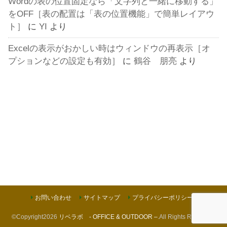
Wordの表の位置固定なら「文字列と一緒に移動する」
をOFF［表の配置は「表の位置機能」で簡単レイアウ
ト］
に
YI
より
Excelの表示がおかしい時はウィンドウの再表示［オ
プションなどの設定も有効］
に
鶴谷 朋亮
より
お問い合わせ
サイトマップ
プライバシーポリシー
©Copyright2026
リベラボ - OFFICE & OUTDOOR –
.All Rights Reserved.