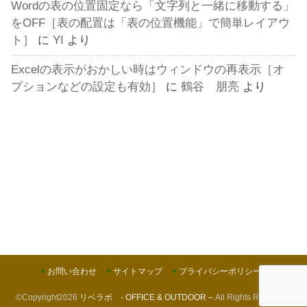
Wordの表の位置固定なら「文字列と一緒に移動する」
をOFF［表の配置は「表の位置機能」で簡単レイアウ
ト］
に
YI
より
Excelの表示がおかしい時はウィンドウの再表示［オ
プションなどの設定も有効］
に
鶴谷 朋亮
より
お問い合わせ
サイトマップ
プライバシーポリシー
©Copyright2026
リベラボ - OFFICE & OUTDOOR –
.All Rights Reserved.