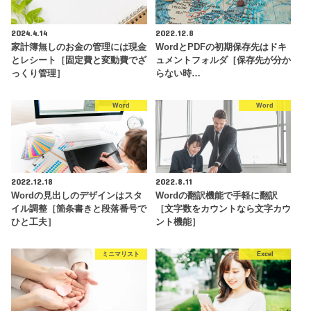
2024.4.14
2022.12.8
家計簿無しのお金の管理には現金
WordとPDFの初期保存先はドキ
とレシート［固定費と変動費でざ
ュメントフォルダ［保存先が分か
っくり管理］
らない時…
Word
Word
2022.12.18
2022.8.11
Wordの見出しのデザインはスタ
Wordの翻訳機能で手軽に翻訳
イル調整［箇条書きと段落番号で
［文字数をカウントなら文字カウ
ひと工夫］
ント機能］
ミニマリスト
Excel