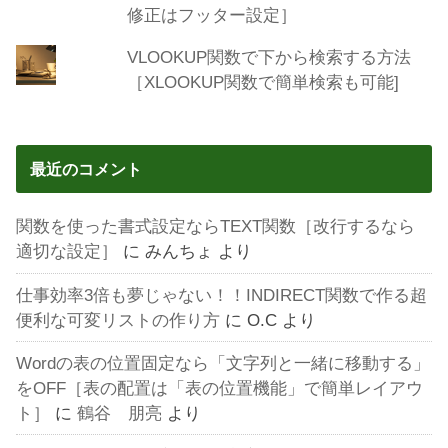
修正はフッター設定］
VLOOKUP関数で下から検索する方法
［XLOOKUP関数で簡単検索も可能]
最近のコメント
関数を使った書式設定ならTEXT関数［改行するなら
適切な設定］
に
みんちょ
より
仕事効率3倍も夢じゃない！！INDIRECT関数で作る超
便利な可変リストの作り方
に
O.C
より
Wordの表の位置固定なら「文字列と一緒に移動する」
をOFF［表の配置は「表の位置機能」で簡単レイアウ
ト］
に
鶴谷 朋亮
より