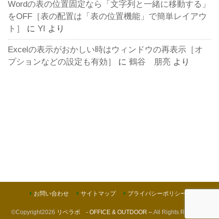
Wordの表の位置固定なら「文字列と一緒に移動する」
をOFF［表の配置は「表の位置機能」で簡単レイアウ
ト］
に
YI
より
Excelの表示がおかしい時はウィンドウの再表示［オ
プションなどの設定も有効］
に
鶴谷 朋亮
より
お問い合わせ
サイトマップ
プライバシーポリシー
©Copyright2026
リベラボ - OFFICE & OUTDOOR –
.All Rights Reserved.