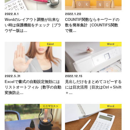
2022.8.1
2022.1.20
Wordのレイアウト調整が出来な
COUNTIF関数ならキーワードの
い時は保護機能をチェック［ブラ
数を簡単集計［COUNTIFS関数
ウザー版は…
で複…
Excel
Word
2022.5.31
2022.12.15
Excelで書式の自動設定無効には
見出しだけをまとめてコピーする
リストオートフィル［数字の自動
には目次活用［目次はCtrl＋Shift
変換防止…
＋…
ミニマリスト
Word