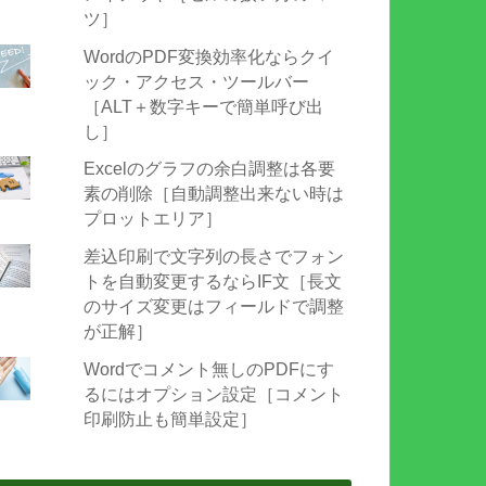
ツ］
WordのPDF変換効率化ならクイ
ック・アクセス・ツールバー
［ALT＋数字キーで簡単呼び出
し］
Excelのグラフの余白調整は各要
素の削除［自動調整出来ない時は
プロットエリア］
差込印刷で文字列の長さでフォン
トを自動変更するならIF文［長文
のサイズ変更はフィールドで調整
が正解］
Wordでコメント無しのPDFにす
るにはオプション設定［コメント
印刷防止も簡単設定］