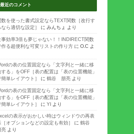
最近のコメント
関数を使った書式設定ならTEXT関数［改行す
るなら適切な設定］
に
みんちょ
より
仕事効率3倍も夢じゃない！！INDIRECT関数
で作る超便利な可変リストの作り方
に
O.C
よ
り
Wordの表の位置固定なら「文字列と一緒に移
動する」をOFF［表の配置は「表の位置機能」
で簡単レイアウト］
に
鶴谷 朋亮
より
Wordの表の位置固定なら「文字列と一緒に移
動する」をOFF［表の配置は「表の位置機能」
で簡単レイアウト］
に
YI
より
Excelの表示がおかしい時はウィンドウの再表
示［オプションなどの設定も有効］
に
鶴谷
朋亮
より