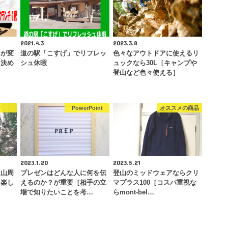
2021.4.3
2023.3.8
フが変
道の駅「こすげ」でリフレッ
色々なアウトドアに使えるリ
く決め
シュ休暇
ュックなら30L［キャンプや
…
登山など色々使える］
山
PowerPoint
オススメの商品
2023.1.20
2023.5.21
主山周
プレゼンはどんな人に何を伝
登山のミッドウェアならクリ
ゃ楽し
えるのか？が重要［相手の立
マプラス100［コスパ重視な
場で知りたいことを考…
らmont-bel…