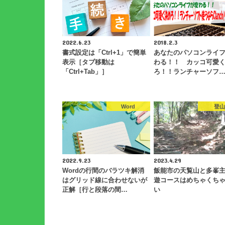
2022.6.23
2018.2.3
書式設定は「Ctrl+1」で簡単
あなたのパソコンライ
表示［タブ移動は
わる！！ カッコ可愛
「Ctrl+Tab」］
ろ！！ランチャーソフ
Word
登
2022.9.23
2023.4.29
Wordの行間のバラツキ解消
飯能市の天覧山と多峯
はグリッド線に合わせないが
遊コースはめちゃくち
正解［行と段落の間…
い