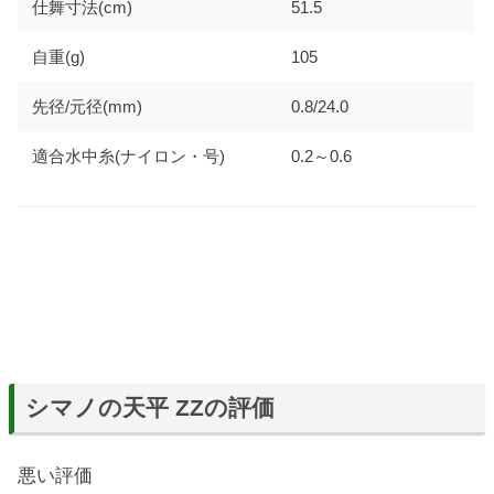
仕舞寸法(cm)
51.5
自重(g)
105
先径/元径(mm)
0.8/24.0
適合水中糸(ナイロン・号)
0.2～0.6
シマノの天平 ZZの評価
悪い評価