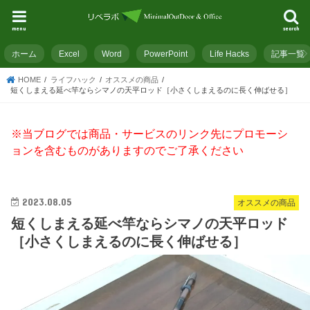
menu
search
ホーム
Excel
Word
PowerPoint
Life Hacks
記事一覧
HOME
ライフハック
オススメの商品
短くしまえる延べ竿ならシマノの天平ロッド［小さくしまえるのに長く伸ばせる］
※当ブログでは商品・サービスのリンク先にプロモーシ
ョンを含むものがありますのでご了承ください
2023.08.05
オススメの商品
短くしまえる延べ竿ならシマノの天平ロッド
［小さくしまえるのに長く伸ばせる］