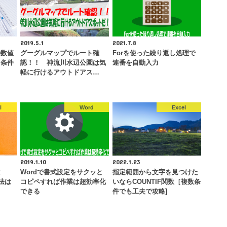
2019.5.1
2021.7.8
の数値
グーグルマップでルート確
Forを使った繰り返し処理で
［条件
認！！ 神流川水辺公園は気
連番を自動入力
軽に行けるアウトドアス…
l
Word
Excel
2019.1.10
2022.1.23
は
Wordで書式設定をサクッと
指定範囲から文字を見つけた
法は
コピペすれば作業は超効率化
いならCOUNTIF関数［複数条
できる
件でも工夫で攻略]