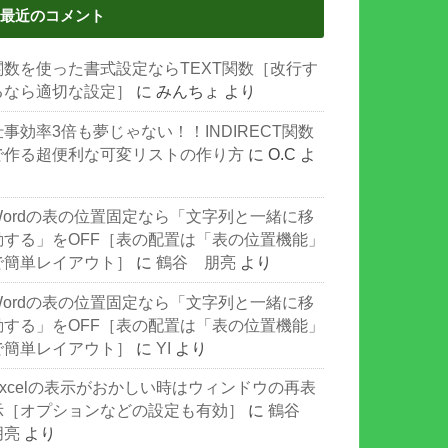
最近のコメント
関数を使った書式設定ならTEXT関数［改行す
るなら適切な設定］
に
みんちょ
より
仕事効率3倍も夢じゃない！！INDIRECT関数
で作る超便利な可変リストの作り方
に
O.C
よ
り
Wordの表の位置固定なら「文字列と一緒に移
動する」をOFF［表の配置は「表の位置機能」
で簡単レイアウト］
に
鶴谷 朋亮
より
Wordの表の位置固定なら「文字列と一緒に移
動する」をOFF［表の配置は「表の位置機能」
で簡単レイアウト］
に
YI
より
Excelの表示がおかしい時はウィンドウの再表
示［オプションなどの設定も有効］
に
鶴谷
朋亮
より