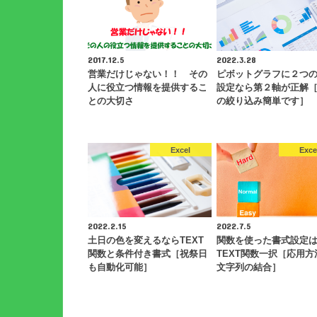
2017.12.5
2022.3.28
営業だけじゃない！！ その
ピボットグラフに２つ
人に役立つ情報を提供するこ
設定なら第２軸が正解
との大切さ
の絞り込み簡単です］
Excel
Exce
2022.2.15
2022.7.5
土日の色を変えるならTEXT
関数を使った書式設定
関数と条件付き書式［祝祭日
TEXT関数一択［応用方
も自動化可能］
文字列の結合］