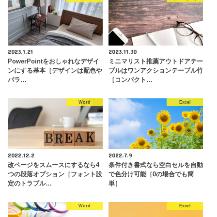
2023.1.21
2023.11.30
PowerPointをおしゃれなデザイ
ミニマリスト推薦アウトドアテー
ンにする基本［デザインは配色や
ブルはワンアクションテーブル竹
バラ…
［コンパクト…
Word
Excel
2022.12.2
2022.7.9
改ページをスムースにするなら4
条件付き書式なら空白セルを自動
つの段落オプション［フォント設
で色分け可能［0の場合でも簡
定のトラブル…
単］
Word
Excel