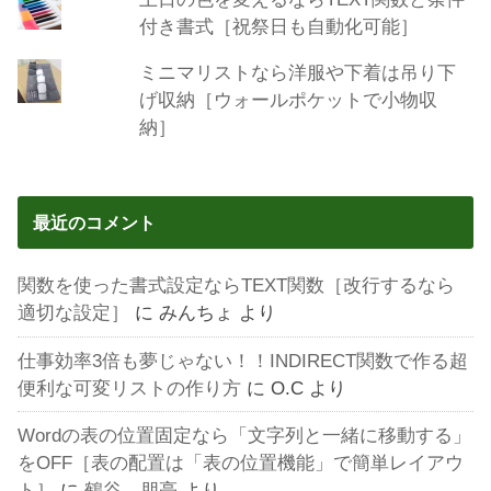
付き書式［祝祭日も自動化可能］
ミニマリストなら洋服や下着は吊り下
げ収納［ウォールポケットで小物収
納］
最近のコメント
関数を使った書式設定ならTEXT関数［改行するなら
適切な設定］
に
みんちょ
より
仕事効率3倍も夢じゃない！！INDIRECT関数で作る超
便利な可変リストの作り方
に
O.C
より
Wordの表の位置固定なら「文字列と一緒に移動する」
をOFF［表の配置は「表の位置機能」で簡単レイアウ
ト］
に
鶴谷 朋亮
より