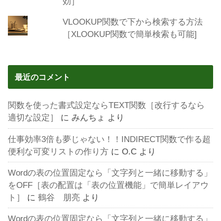
効］
VLOOKUP関数で下から検索する方法
［XLOOKUP関数で簡単検索も可能]
最近のコメント
関数を使った書式設定ならTEXT関数［改行するなら
適切な設定］
に
みんちょ
より
仕事効率3倍も夢じゃない！！INDIRECT関数で作る超
便利な可変リストの作り方
に
O.C
より
Wordの表の位置固定なら「文字列と一緒に移動する」
をOFF［表の配置は「表の位置機能」で簡単レイアウ
ト］
に
鶴谷 朋亮
より
Wordの表の位置固定なら「文字列と一緒に移動する」