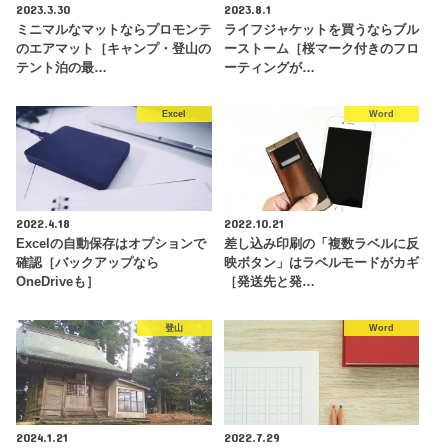
2023.3.30
2023.8.1
ミニマルなマットならプロモンテ
ライフジャケットを買うならブル
のエアマット［キャンプ・登山の
ーストーム［桜マーク付きのフロ
テント泊の最…
ーティングが…
Excel
Word
2022.4.18
2022.10.21
Excelの自動保存はオプションで
差し込み印刷の「複数ラベルに反
確認［バックアップなら
映ボタン」はラベルモードがカギ
OneDriveも］
［発送先と発…
登山
Word
2024.1.21
2022.7.29