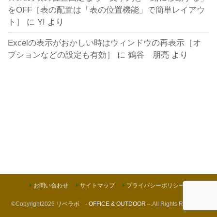
をOFF［表の配置は「表の位置機能」で簡単レイアウ
ト］
に
YI
より
Excelの表示がおかしい時はウィンドウの再表示［オ
プションなどの設定も有効］
に
鶴谷 朋亮
より
お問い合わせ
サイトマップ
プライバシーポリシー
©Copyright2026
リベラボ - OFFICE & OUTDOOR –
.All Rights Reserved.