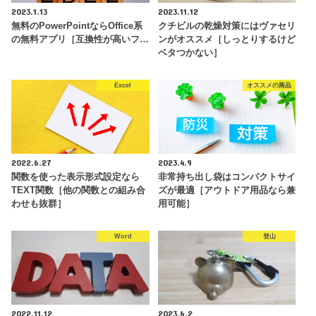
2023.1.13
2023.11.12
無料のPowerPointならOffice系
クチビルの乾燥対策にはヴァセリ
の無料アプリ［互換性が高いフ…
ンがオススメ［しっとりするけど
ベタつかない］
Excel
オススメの商品
2022.6.27
2023.4.9
関数を使った表示形式設定なら
非常持ち出し袋はコンパクトサイ
TEXT関数［他の関数との組み合
ズが最適［アウトドア用品なら兼
わせも抜群］
用可能］
Word
登山
2022.11.12
2023.6.2