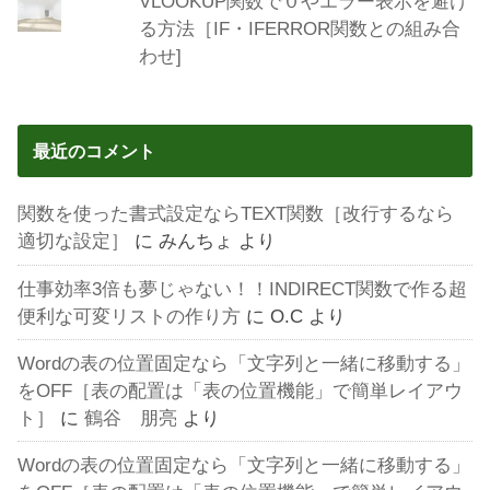
VLOOKUP関数で０やエラー表示を避け
る方法［IF・IFERROR関数との組み合
わせ]
最近のコメント
関数を使った書式設定ならTEXT関数［改行するなら
適切な設定］
に
みんちょ
より
仕事効率3倍も夢じゃない！！INDIRECT関数で作る超
便利な可変リストの作り方
に
O.C
より
Wordの表の位置固定なら「文字列と一緒に移動する」
をOFF［表の配置は「表の位置機能」で簡単レイアウ
ト］
に
鶴谷 朋亮
より
Wordの表の位置固定なら「文字列と一緒に移動する」