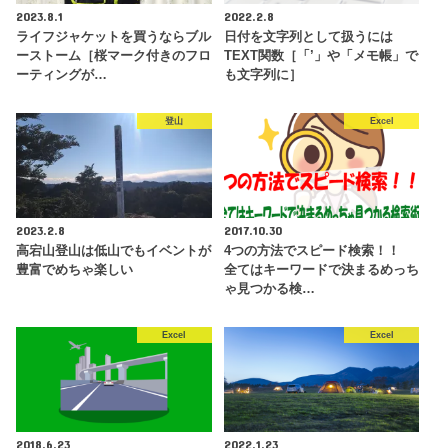
2023.8.1
2022.2.8
ライフジャケットを買うならブル
日付を文字列として扱うには
ーストーム［桜マーク付きのフロ
TEXT関数［「’」や「メモ帳」で
ーティングが…
も文字列に］
登山
Excel
2023.2.8
2017.10.30
高宕山登山は低山でもイベントが
4つの方法でスピード検索！！
豊富でめちゃ楽しい
全てはキーワードで決まるめっち
ゃ見つかる検…
Excel
Excel
2018.6.23
2022.1.23