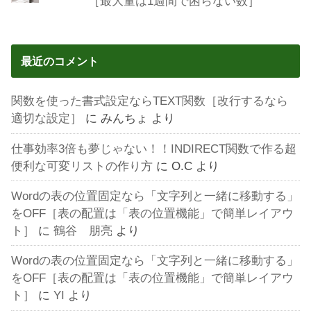
［最大量は1週間で困らない数］
最近のコメント
関数を使った書式設定ならTEXT関数［改行するなら
適切な設定］
に
みんちょ
より
仕事効率3倍も夢じゃない！！INDIRECT関数で作る超
便利な可変リストの作り方
に
O.C
より
Wordの表の位置固定なら「文字列と一緒に移動する」
をOFF［表の配置は「表の位置機能」で簡単レイアウ
ト］
に
鶴谷 朋亮
より
Wordの表の位置固定なら「文字列と一緒に移動する」
をOFF［表の配置は「表の位置機能」で簡単レイアウ
ト］
に
YI
より