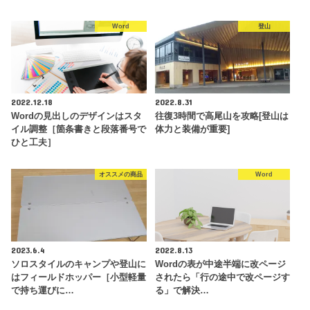
Word
登山
2022.12.18
2022.8.31
Wordの見出しのデザインはスタ
往復3時間で高尾山を攻略[登山は
イル調整［箇条書きと段落番号で
体力と装備が重要]
ひと工夫］
オススメの商品
Word
2023.6.4
2022.8.13
ソロスタイルのキャンプや登山に
Wordの表が中途半端に改ページ
はフィールドホッパー［小型軽量
されたら「行の途中で改ページす
で持ち運びに…
る」で解決…