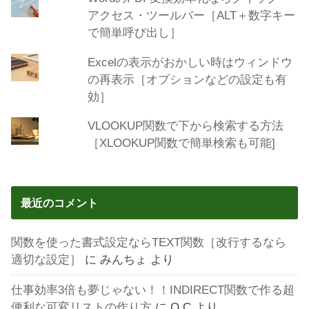
アクセス・ツールバー［ALT＋数字キー
で簡単呼び出し］
Excelの表示がおかしい時はウィンドウ
の再表示［オプションなどの設定も有
効］
VLOOKUP関数で下から検索する方法
［XLOOKUP関数で簡単検索も可能]
最近のコメント
関数を使った書式設定ならTEXT関数［改行するなら
適切な設定］
に
みんちょ
より
仕事効率3倍も夢じゃない！！INDIRECT関数で作る超
便利な可変リストの作り方
に
O.C
より