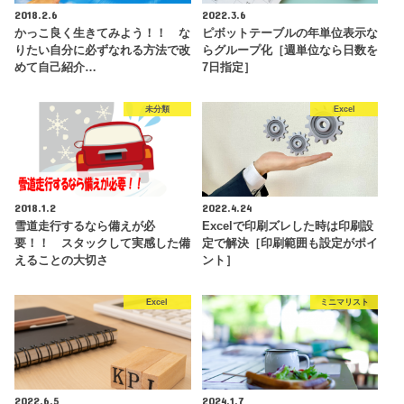
2018.2.6
2022.3.6
かっこ良く生きてみよう！！ な
ピボットテーブルの年単位表示な
りたい自分に必ずなれる方法で改
らグループ化［週単位なら日数を
めて自己紹介…
7日指定］
未分類
Excel
2018.1.2
2022.4.24
雪道走行するなら備えが必
Excelで印刷ズレした時は印刷設
要！！ スタックして実感した備
定で解決［印刷範囲も設定がポイ
えることの大切さ
ント］
Excel
ミニマリスト
2022.6.5
2024.1.7