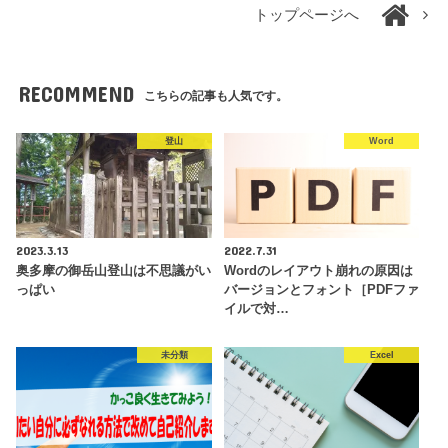
トップページへ
RECOMMEND
こちらの記事も人気です。
登山
Word
2023.3.13
2022.7.31
奥多摩の御岳山登山は不思議がい
Wordのレイアウト崩れの原因は
っぱい
バージョンとフォント［PDFファ
イルで対…
未分類
Excel