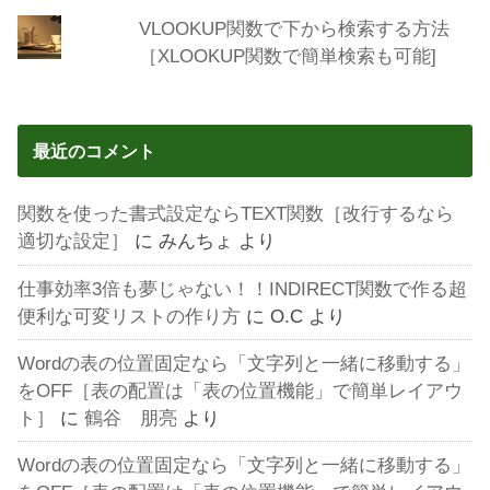
VLOOKUP関数で下から検索する方法
［XLOOKUP関数で簡単検索も可能]
最近のコメント
関数を使った書式設定ならTEXT関数［改行するなら
適切な設定］
に
みんちょ
より
仕事効率3倍も夢じゃない！！INDIRECT関数で作る超
便利な可変リストの作り方
に
O.C
より
Wordの表の位置固定なら「文字列と一緒に移動する」
をOFF［表の配置は「表の位置機能」で簡単レイアウ
ト］
に
鶴谷 朋亮
より
Wordの表の位置固定なら「文字列と一緒に移動する」