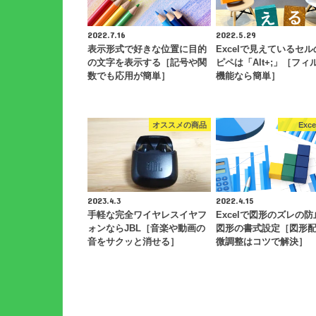
2022.7.16
2022.5.29
表示形式で好きな位置に目的
Excelで見えているセ
の文字を表示する［記号や関
ピペは「Alt+;」［フィ
数でも応用が簡単］
機能なら簡単］
オススメの商品
Exce
2023.4.3
2022.4.15
手軽な完全ワイヤレスイヤフ
Excelで図形のズレの
ォンならJBL［音楽や動画の
図形の書式設定［図形
音をサクッと消せる］
微調整はコツで解決］