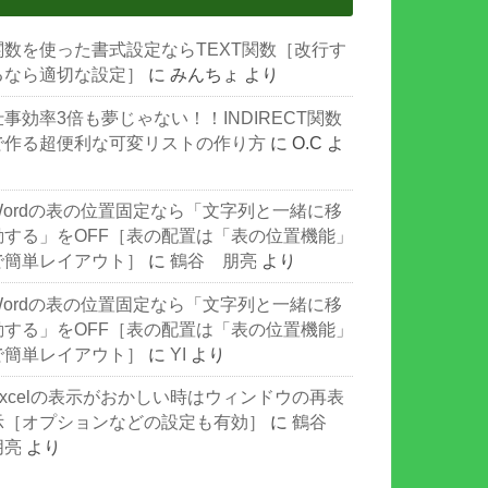
関数を使った書式設定ならTEXT関数［改行す
るなら適切な設定］
に
みんちょ
より
仕事効率3倍も夢じゃない！！INDIRECT関数
で作る超便利な可変リストの作り方
に
O.C
よ
り
Wordの表の位置固定なら「文字列と一緒に移
動する」をOFF［表の配置は「表の位置機能」
で簡単レイアウト］
に
鶴谷 朋亮
より
Wordの表の位置固定なら「文字列と一緒に移
動する」をOFF［表の配置は「表の位置機能」
で簡単レイアウト］
に
YI
より
Excelの表示がおかしい時はウィンドウの再表
示［オプションなどの設定も有効］
に
鶴谷
朋亮
より