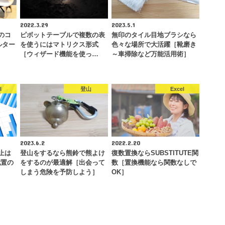
2022.3.29
2023.5.1
ルのコ
ピボットテーブルで複数の表
無印のタイル目地ブラシなら
ルター
を使うにはマトリクス形式
色々な場所で大活躍［靴磨き
［ウィザード機能を使っ…
～車掃除など万能活用術］
l
登山
Excel
2023.6.2
2022.2.20
防止は
登山をするなら熊鈴で熊よけ
復数置換ならSUBSTITUTE関
配置の
をするのが最適解［出会って
数［置換機能なら関数なしで
しまう危険を予防しよう］
OK］