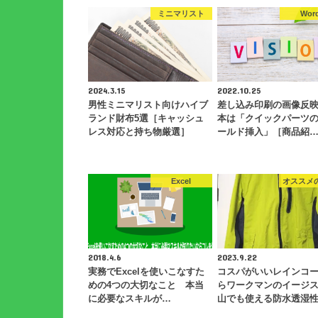
ミニマリスト
Wor
2024.3.15
2022.10.25
男性ミニマリスト向けハイブ
差し込み印刷の画像反
ランド財布5選［キャッシュ
本は「クイックパーツ
レス対応と持ち物厳選］
ールド挿入」［商品紹
Excel
オススメ
2018.4.6
2023.9.22
実務でExcelを使いこなすた
コスパがいいレインコ
めの4つの大切なこと 本当
らワークマンのイージ
に必要なスキルが…
山でも使える防水透湿