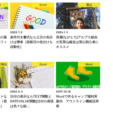
d
Excel
登山
2022.7.2
2024.1.3
映の基
条件付き書式なら土日の色分
長瀞(ながとろ)アルプス経由
のフィ
けは簡単［祝祭日の色分けも
の宝登山縦走は登山初心者に
…
自動化］
オススメ
の商品
Excel
Word
2022.2.4
2019.10.18
ートな
日付の表示ならTEXT関数と
Wordで作るキャンプ場利用
ス［登
DATEVALUE関数[日付の表現
案内 アウトライン機能活用
性］
は色々な組…
術