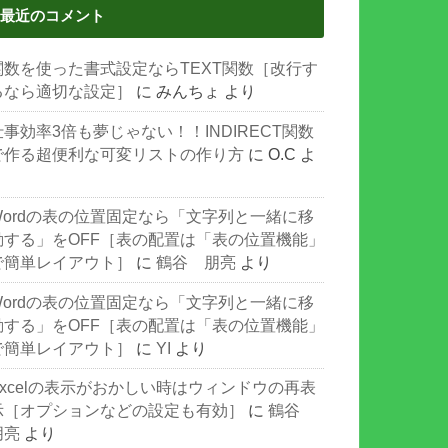
最近のコメント
関数を使った書式設定ならTEXT関数［改行す
るなら適切な設定］
に
みんちょ
より
仕事効率3倍も夢じゃない！！INDIRECT関数
で作る超便利な可変リストの作り方
に
O.C
よ
り
Wordの表の位置固定なら「文字列と一緒に移
動する」をOFF［表の配置は「表の位置機能」
で簡単レイアウト］
に
鶴谷 朋亮
より
Wordの表の位置固定なら「文字列と一緒に移
動する」をOFF［表の配置は「表の位置機能」
で簡単レイアウト］
に
YI
より
Excelの表示がおかしい時はウィンドウの再表
示［オプションなどの設定も有効］
に
鶴谷
朋亮
より