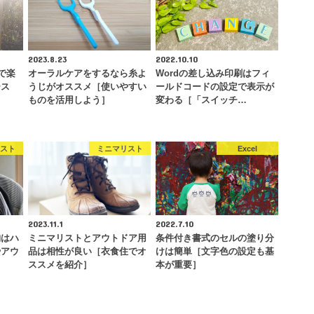
2023.8.23
2022.10.10
で楽
オーラルケアをするなら糸よ
Wordの差し込み印刷はフィ
ース
うじがオススメ［使いやすい
ールドコードの設定で表示が
ものを活用しよう］
変わる［「スイッチ…
リスト
ミニマリスト
Excel
2023.11.1
2022.7.10
納はハ
ミニマリストとアウトドア用
条件付き書式のセルの塗り分
やアウ
品は相性が良い［衣食住でオ
けは簡単［文字色の設定も基
ススメを紹介］
本が重要］