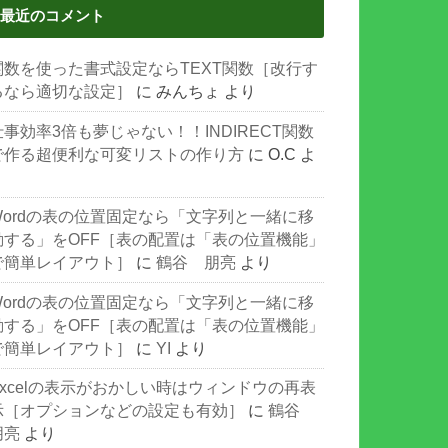
最近のコメント
関数を使った書式設定ならTEXT関数［改行す
るなら適切な設定］
に
みんちょ
より
仕事効率3倍も夢じゃない！！INDIRECT関数
で作る超便利な可変リストの作り方
に
O.C
よ
り
Wordの表の位置固定なら「文字列と一緒に移
動する」をOFF［表の配置は「表の位置機能」
で簡単レイアウト］
に
鶴谷 朋亮
より
Wordの表の位置固定なら「文字列と一緒に移
動する」をOFF［表の配置は「表の位置機能」
で簡単レイアウト］
に
YI
より
Excelの表示がおかしい時はウィンドウの再表
示［オプションなどの設定も有効］
に
鶴谷
朋亮
より