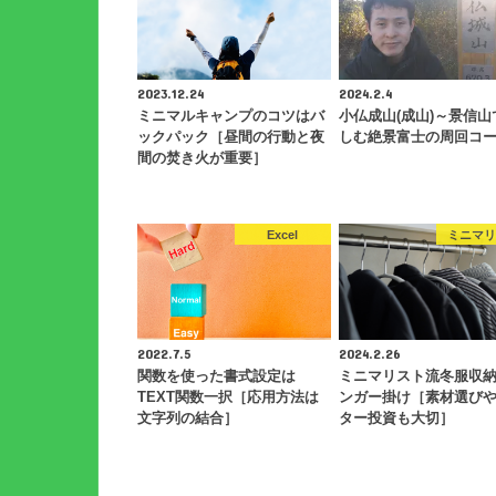
2023.12.24
2024.2.4
ミニマルキャンプのコツはバ
小仏成山(成山)～景信山
ックパック［昼間の行動と夜
しむ絶景富士の周回コ
間の焚き火が重要］
Excel
ミニマ
2022.7.5
2024.2.26
関数を使った書式設定は
ミニマリスト流冬服収
TEXT関数一択［応用方法は
ンガー掛け［素材選び
文字列の結合］
ター投資も大切］