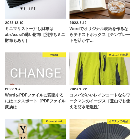
2023.12.10
2022.8.19
ミニマリスト一押し財布は
Wordでオリジナル表紙を作るな
abrAsusの薄い財布［別持ちミニ
らテキストボックス［テンプレー
財布もあり］
トを活かす…
Word
オススメの商品
2022.9.4
2023.9.22
WordをPDFファイルに変換する
コスパがいいレインコートならワ
にはエクスポート［PDFファイル
ークマンのイージス［登山でも使
変換は…
える防水透湿性］
PowerPoint
オススメの商品