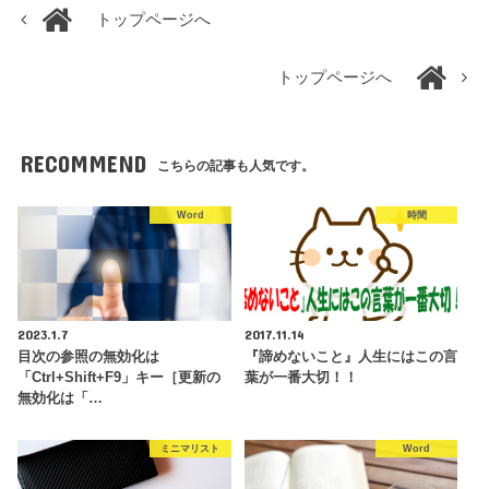
トップページへ
トップページへ
RECOMMEND
こちらの記事も人気です。
Word
時間
2023.1.7
2017.11.14
目次の参照の無効化は
『諦めないこと』人生にはこの言
「Ctrl+Shift+F9」キー［更新の
葉が一番大切！！
無効化は「…
ミニマリスト
Word