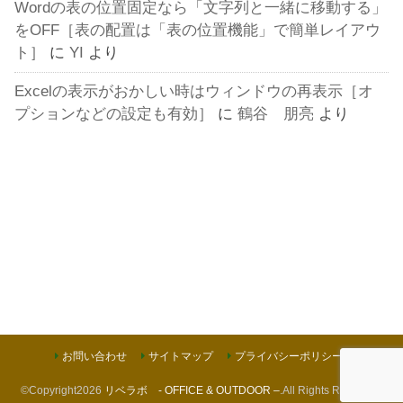
Wordの表の位置固定なら「文字列と一緒に移動する」
をOFF［表の配置は「表の位置機能」で簡単レイアウ
ト］
に
YI
より
Excelの表示がおかしい時はウィンドウの再表示［オ
プションなどの設定も有効］
に
鶴谷 朋亮
より
お問い合わせ
サイトマップ
プライバシーポリシー
©Copyright2026
リベラボ - OFFICE & OUTDOOR –
.All Rights Reserved.