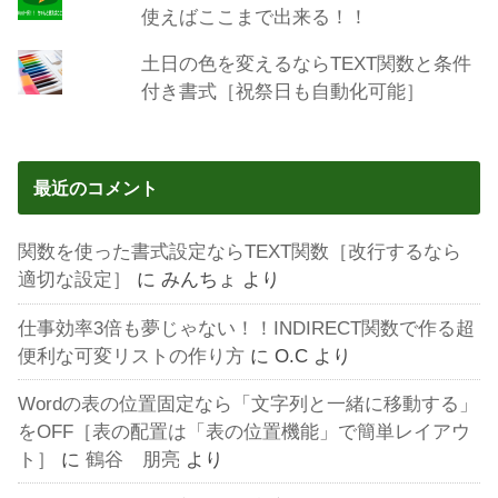
使えばここまで出来る！！
土日の色を変えるならTEXT関数と条件
付き書式［祝祭日も自動化可能］
最近のコメント
関数を使った書式設定ならTEXT関数［改行するなら
適切な設定］
に
みんちょ
より
仕事効率3倍も夢じゃない！！INDIRECT関数で作る超
便利な可変リストの作り方
に
O.C
より
Wordの表の位置固定なら「文字列と一緒に移動する」
をOFF［表の配置は「表の位置機能」で簡単レイアウ
ト］
に
鶴谷 朋亮
より