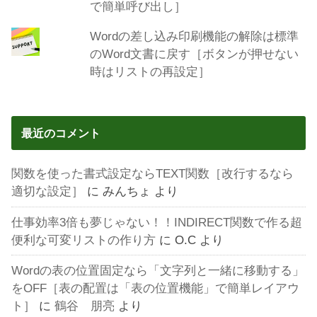
で簡単呼び出し］
Wordの差し込み印刷機能の解除は標準
のWord文書に戻す［ボタンが押せない
時はリストの再設定］
最近のコメント
関数を使った書式設定ならTEXT関数［改行するなら
適切な設定］
に
みんちょ
より
仕事効率3倍も夢じゃない！！INDIRECT関数で作る超
便利な可変リストの作り方
に
O.C
より
Wordの表の位置固定なら「文字列と一緒に移動する」
をOFF［表の配置は「表の位置機能」で簡単レイアウ
ト］
に
鶴谷 朋亮
より