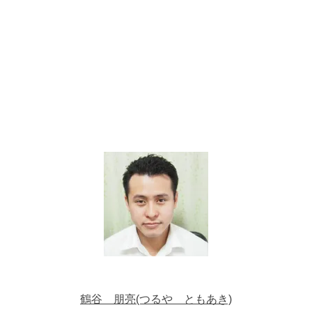
鶴谷 朋亮(つるや ともあき)