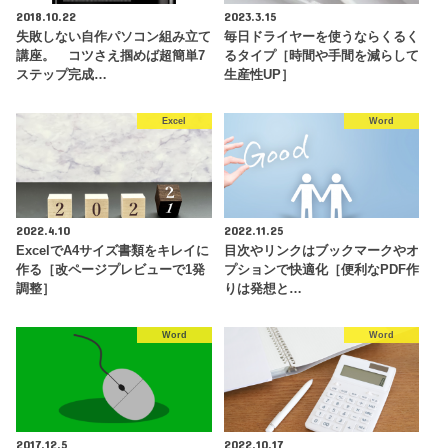
2018.10.22
2023.3.15
失敗しない自作パソコン組み立て
毎日ドライヤーを使うならくるく
講座。 コツさえ掴めば超簡単7
るタイプ［時間や手間を減らして
ステップ完成…
生産性UP］
Excel
Word
2022.4.10
2022.11.25
ExcelでA4サイズ書類をキレイに
目次やリンクはブックマークやオ
作る［改ページプレビューで1発
プションで快適化［便利なPDF作
調整］
りは発想と…
Word
Word
2017.12.5
2022.10.17