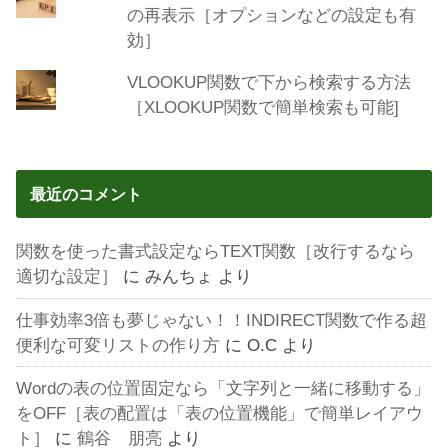
の再表示［オプションなどの設定も有
効］
VLOOKUP関数で下から検索する方法
［XLOOKUP関数で簡単検索も可能]
最近のコメント
関数を使った書式設定ならTEXT関数［改行するなら
適切な設定］
に
みんちょ
より
仕事効率3倍も夢じゃない！！INDIRECT関数で作る超
便利な可変リストの作り方
に
O.C
より
Wordの表の位置固定なら「文字列と一緒に移動する」
をOFF［表の配置は「表の位置機能」で簡単レイアウ
ト］
に
鶴谷 朋亮
より