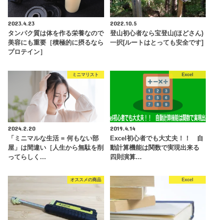
2023.4.23
2022.10.5
タンパク質は体を作る栄養なので
登山初心者なら宝登山(ほどさん)
美容にも重要［積極的に摂るなら
一択[ルートはとっても安全です]
プロテイン］
ミニマリスト
Excel
2024.2.20
2019.4.14
「ミニマルな生活 = 何もない部
Excel初心者でも大丈夫！！ 自
屋」は間違い［人生から無駄を削
動計算機能は関数で実現出来る
ってらしく…
四則演算…
オススメの商品
Excel