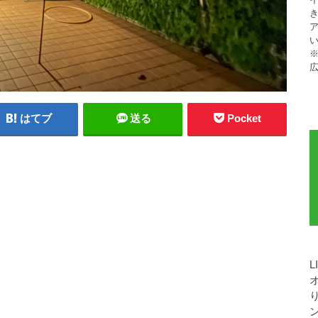
ア
※
はてブ
送る
Pocket