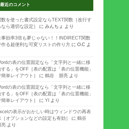
最近のコメント
関数を使った書式設定ならTEXT関数［改行す
るなら適切な設定］
に
みんちょ
より
仕事効率3倍も夢じゃない！！INDIRECT関数
で作る超便利な可変リストの作り方
に
O.C
よ
り
Wordの表の位置固定なら「文字列と一緒に移
動する」をOFF［表の配置は「表の位置機能」
で簡単レイアウト］
に
鶴谷 朋亮
より
Wordの表の位置固定なら「文字列と一緒に移
動する」をOFF［表の配置は「表の位置機能」
で簡単レイアウト］
に
YI
より
Excelの表示がおかしい時はウィンドウの再表
示［オプションなどの設定も有効］
に
鶴谷
朋亮
より