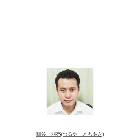
鶴谷 朋亮(つるや ともあき)