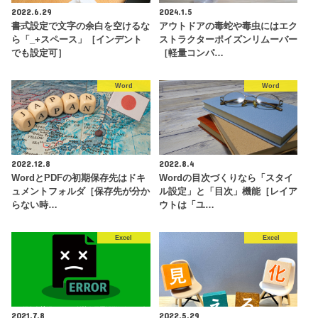
2022.6.29
2024.1.5
書式設定で文字の余白を空けるな
アウトドアの毒蛇や毒虫にはエク
ら「_+スペース」［インデント
ストラクターポイズンリムーバー
でも設定可］
［軽量コンパ…
Word
Word
2022.12.8
2022.8.4
WordとPDFの初期保存先はドキ
Wordの目次づくりなら「スタイ
ュメントフォルダ［保存先が分か
ル設定」と「目次」機能［レイア
らない時…
ウトは「ユ…
Excel
Excel
2021.7.8
2022.5.29