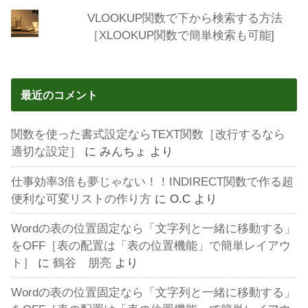
VLOOKUP関数で下から検索する方法
［XLOOKUP関数で簡単検索も可能]
最近のコメント
関数を使った書式設定ならTEXT関数［改行するなら
適切な設定］
に
みんちょ
より
仕事効率3倍も夢じゃない！！INDIRECT関数で作る超
便利な可変リストの作り方
に
O.C
より
Wordの表の位置固定なら「文字列と一緒に移動する」
をOFF［表の配置は「表の位置機能」で簡単レイアウ
ト］
に
鶴谷 朋亮
より
Wordの表の位置固定なら「文字列と一緒に移動する」