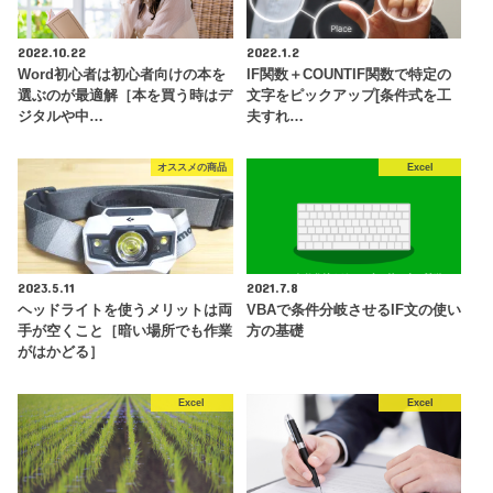
2022.10.22
2022.1.2
Word初心者は初心者向けの本を
IF関数＋COUNTIF関数で特定の
選ぶのが最適解［本を買う時はデ
文字をピックアップ[条件式を工
ジタルや中…
夫すれ…
オススメの商品
Excel
2023.5.11
2021.7.8
ヘッドライトを使うメリットは両
VBAで条件分岐させるIF文の使い
手が空くこと［暗い場所でも作業
方の基礎
がはかどる］
Excel
Excel