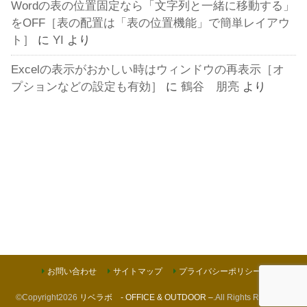
Wordの表の位置固定なら「文字列と一緒に移動する」
をOFF［表の配置は「表の位置機能」で簡単レイアウ
ト］
に
YI
より
Excelの表示がおかしい時はウィンドウの再表示［オ
プションなどの設定も有効］
に
鶴谷 朋亮
より
お問い合わせ
サイトマップ
プライバシーポリシー
©Copyright2026
リベラボ - OFFICE & OUTDOOR –
.All Rights Reserved.