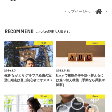
トップページへ
RECOMMEND
こちらの記事も人気です。
登山
Excel
2024.1.3
2022.5.12
長瀞(ながとろ)アルプス経由の宝
Excelで複数条件を並べ替えるに
登山縦走は登山初心者にオススメ
は並べ替え機能［手動なら昇順や
降順］
Word
Excel