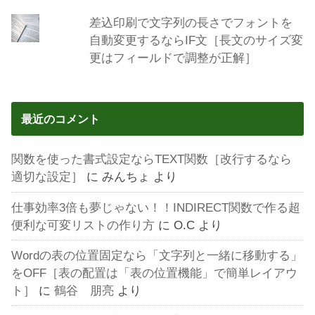
差込印刷で文字列の長さでフォントを
自動変更するならIF文［長文のサイズ変
更はフィールドで調整が正解］
最近のコメント
関数を使った書式設定ならTEXT関数［改行するなら
適切な設定］
に
みんちょ
より
仕事効率3倍も夢じゃない！！INDIRECT関数で作る超
便利な可変リストの作り方
に
O.C
より
Wordの表の位置固定なら「文字列と一緒に移動する」
をOFF［表の配置は「表の位置機能」で簡単レイアウ
ト］
に
鶴谷 朋亮
より