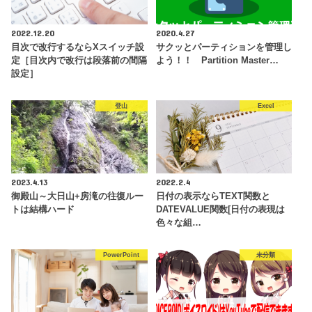
2022.12.20
2020.4.27
目次で改行するならXスイッチ設
サクッとパーティションを管理し
定［目次内で改行は段落前の間隔
よう！！ Partition Master…
設定］
登山
Excel
2023.4.13
2022.2.4
御殿山～大日山+房滝の往復ルー
日付の表示ならTEXT関数と
トは結構ハード
DATEVALUE関数[日付の表現は
色々な組…
PowerPoint
未分類