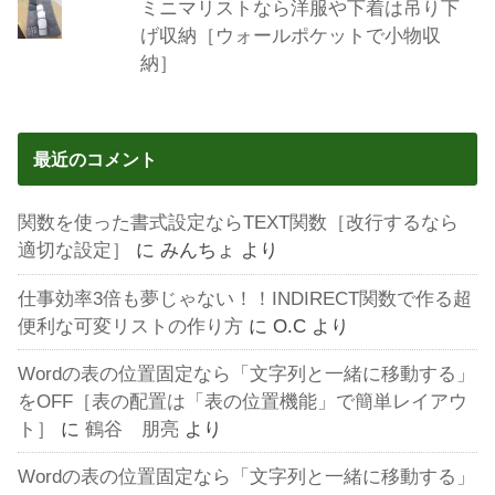
ミニマリストなら洋服や下着は吊り下
げ収納［ウォールポケットで小物収
納］
最近のコメント
関数を使った書式設定ならTEXT関数［改行するなら
適切な設定］
に
みんちょ
より
仕事効率3倍も夢じゃない！！INDIRECT関数で作る超
便利な可変リストの作り方
に
O.C
より
Wordの表の位置固定なら「文字列と一緒に移動する」
をOFF［表の配置は「表の位置機能」で簡単レイアウ
ト］
に
鶴谷 朋亮
より
Wordの表の位置固定なら「文字列と一緒に移動する」