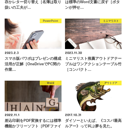
存かレター切り替え［名簿は取り
は標準のWord文書に戻す［ボタ
扱いの工夫が…
ンが押せ…
PowerPoint
ミニマリスト
2023.2.3
2023.11.30
スマホ版パワポはプレゼンの構成
ミニマリスト推薦アウトドアテー
活用が正解［OneDriveでPC間の
ブルはワンアクションテーブル竹
作業…
［コンパクト…
Word
アウトドア
2022.11.1
2017.10.31
差込印刷をPDF変換するには標準
ダイソーといえば、《コスパ最高
機能かフリーソフト［PDFファイ
ルアー》って叫ぶ夢を見た。