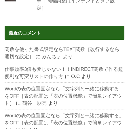
単［間隔調整はインデントとタブ設
定］
最近のコメント
関数を使った書式設定ならTEXT関数［改行するなら
適切な設定］
に
みんちょ
より
仕事効率3倍も夢じゃない！！INDIRECT関数で作る超
便利な可変リストの作り方
に
O.C
より
Wordの表の位置固定なら「文字列と一緒に移動する」
をOFF［表の配置は「表の位置機能」で簡単レイアウ
ト］
に
鶴谷 朋亮
より
Wordの表の位置固定なら「文字列と一緒に移動する」
をOFF［表の配置は「表の位置機能」で簡単レイアウ