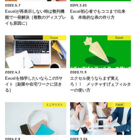
2022.6.7
2019.3.25
Excelが再表示しない時は整列機
Excel初心者でもココまで出来
能で一発解決［複数のディスプレ
る 本格的な表の作り方
イも原因に］
Excel
Excel
2022.4.3
2020.11.9
Excelを独学したいならこの5サ
エクセル使うならまず覚え
イト［副業や在宅ワークに活き
ろ！！ メッチャすげぇフィルタ
る］
ーの使い方
ミニマリスト
Excel
2024.2.8
2022.3.24