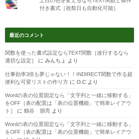
土日の色を変えるならTEXT関数と条件
付き書式［祝祭日も自動化可能］
最近のコメント
関数を使った書式設定ならTEXT関数［改行するなら
適切な設定］
に
みんちょ
より
仕事効率3倍も夢じゃない！！INDIRECT関数で作る超
便利な可変リストの作り方
に
O.C
より
Wordの表の位置固定なら「文字列と一緒に移動する」
をOFF［表の配置は「表の位置機能」で簡単レイアウ
ト］
に
鶴谷 朋亮
より
Wordの表の位置固定なら「文字列と一緒に移動する」
をOFF［表の配置は「表の位置機能」で簡単レイアウ