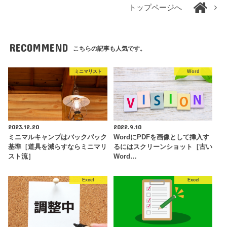
トップページへ
RECOMMEND
こちらの記事も人気です。
ミニマリスト
Word
2023.12.20
2022.9.10
ミニマルキャンプはバックパック
WordにPDFを画像として挿入す
基準［道具を減らすならミニマリ
るにはスクリーンショット［古い
スト流］
Word…
Excel
Excel