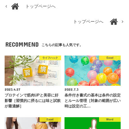
トップページへ
トップページへ
RECOMMEND
こちらの記事も人気です。
ライフハック
Excel
2023.4.27
2022.7.3
プロテインで筋肉UPと美容に好
条件付き書式の基本は条件の設定
影響［習慣的に摂るには味と試飲
とルール管理［対象の範囲が広い
が最適解］
時は設定の工…
Excel
Word