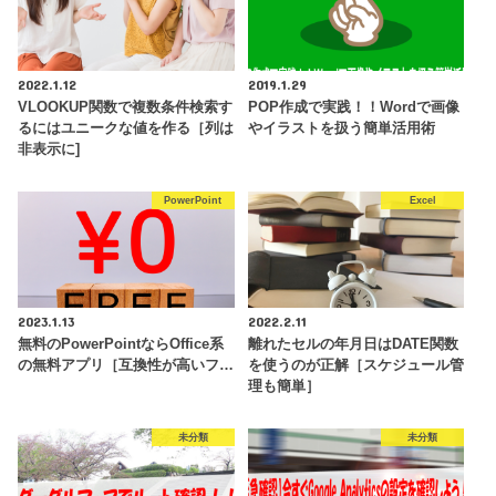
2022.1.12
2019.1.29
VLOOKUP関数で複数条件検索す
POP作成で実践！！Wordで画像
るにはユニークな値を作る［列は
やイラストを扱う簡単活用術
非表示に]
PowerPoint
Excel
2023.1.13
2022.2.11
無料のPowerPointならOffice系
離れたセルの年月日はDATE関数
の無料アプリ［互換性が高いフ…
を使うのが正解［スケジュール管
理も簡単］
未分類
未分類