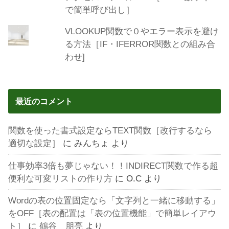
で簡単呼び出し］
VLOOKUP関数で０やエラー表示を避け
る方法［IF・IFERROR関数との組み合
わせ]
最近のコメント
関数を使った書式設定ならTEXT関数［改行するなら
適切な設定］
に
みんちょ
より
仕事効率3倍も夢じゃない！！INDIRECT関数で作る超
便利な可変リストの作り方
に
O.C
より
Wordの表の位置固定なら「文字列と一緒に移動する」
をOFF［表の配置は「表の位置機能」で簡単レイアウ
ト］
に
鶴谷 朋亮
より