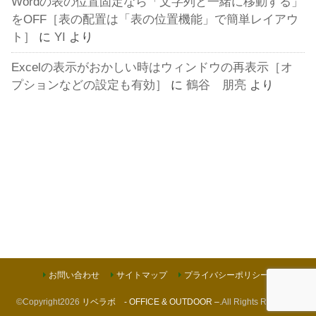
Wordの表の位置固定なら「文字列と一緒に移動する」
をOFF［表の配置は「表の位置機能」で簡単レイアウ
ト］
に
YI
より
Excelの表示がおかしい時はウィンドウの再表示［オ
プションなどの設定も有効］
に
鶴谷 朋亮
より
お問い合わせ
サイトマップ
プライバシーポリシー
©Copyright2026
リベラボ - OFFICE & OUTDOOR –
.All Rights Reserved.