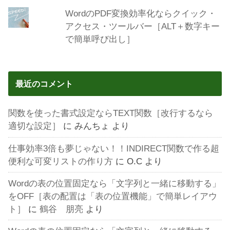
WordのPDF変換効率化ならクイック・
アクセス・ツールバー［ALT＋数字キー
で簡単呼び出し］
最近のコメント
関数を使った書式設定ならTEXT関数［改行するなら
適切な設定］
に
みんちょ
より
仕事効率3倍も夢じゃない！！INDIRECT関数で作る超
便利な可変リストの作り方
に
O.C
より
Wordの表の位置固定なら「文字列と一緒に移動する」
をOFF［表の配置は「表の位置機能」で簡単レイアウ
ト］
に
鶴谷 朋亮
より