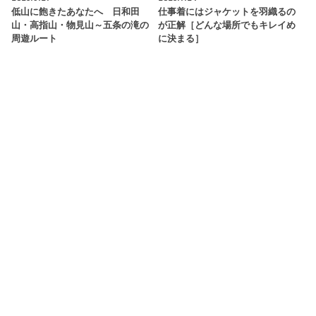
低山に飽きたあなたへ 日和田
仕事着にはジャケットを羽織るの
山・高指山・物見山～五条の滝の
が正解［どんな場所でもキレイめ
周遊ルート
に決まる］