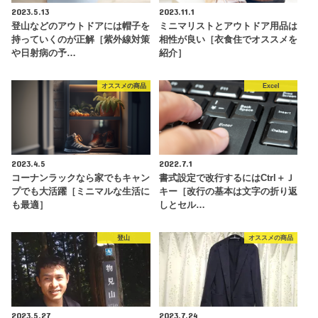
2023.5.13
2023.11.1
登山などのアウトドアには帽子を
ミニマリストとアウトドア用品は
持っていくのが正解［紫外線対策
相性が良い［衣食住でオススメを
や日射病の予…
紹介］
オススメの商品
Excel
2023.4.5
2022.7.1
コーナンラックなら家でもキャン
書式設定で改行するにはCtrl＋Ｊ
プでも大活躍［ミニマルな生活に
キー［改行の基本は文字の折り返
も最適］
しとセル…
登山
オススメの商品
2023.5.27
2023.7.24