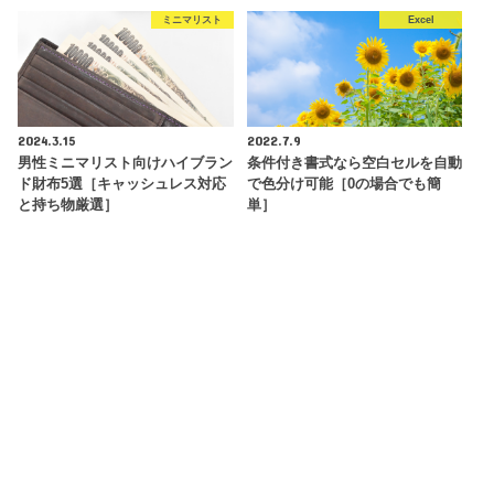
ミニマリスト
Excel
2024.3.15
2022.7.9
男性ミニマリスト向けハイブラン
条件付き書式なら空白セルを自動
ド財布5選［キャッシュレス対応
で色分け可能［0の場合でも簡
と持ち物厳選］
単］