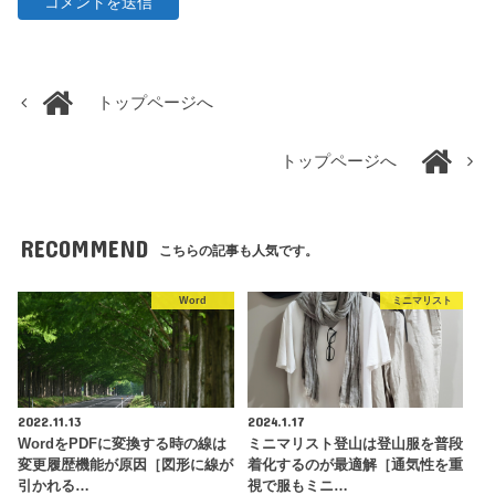
トップページへ
トップページへ
RECOMMEND
こちらの記事も人気です。
Word
ミニマリスト
2022.11.13
2024.1.17
WordをPDFに変換する時の線は
ミニマリスト登山は登山服を普段
変更履歴機能が原因［図形に線が
着化するのが最適解［通気性を重
引かれる…
視で服もミニ…