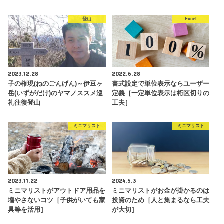
登山
Excel
2023.12.28
2022.6.28
子の権現(ねのごんげん)～伊豆ヶ
書式設定で単位表示ならユーザー
岳(いずがだけ)のヤマノススメ巡
定義［一定単位表示は桁区切りの
礼往復登山
工夫］
ミニマリスト
ミニマリスト
2023.11.22
2024.5.3
ミニマリストがアウトドア用品を
ミニマリストがお金が掛かるのは
増やさないコツ［子供がいても家
投資のため［人と集まるなら工夫
具等を活用］
が大切］