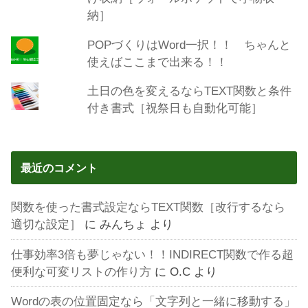
納］
POPづくりはWord一択！！ ちゃんと
使えばここまで出来る！！
土日の色を変えるならTEXT関数と条件
付き書式［祝祭日も自動化可能］
最近のコメント
関数を使った書式設定ならTEXT関数［改行するなら
適切な設定］
に
みんちょ
より
仕事効率3倍も夢じゃない！！INDIRECT関数で作る超
便利な可変リストの作り方
に
O.C
より
Wordの表の位置固定なら「文字列と一緒に移動する」