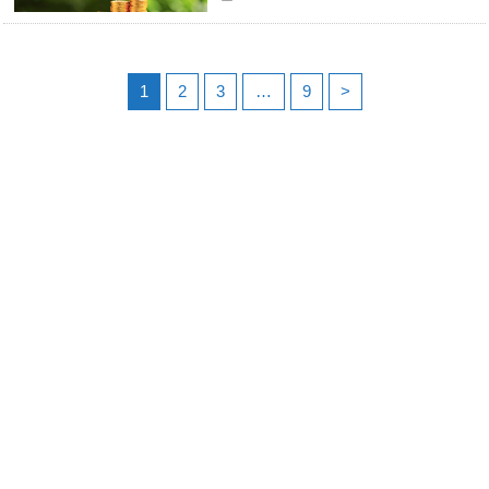
1
2
3
…
9
>