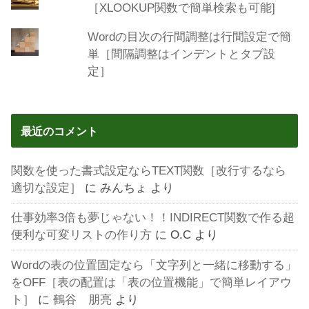
［XLOOKUP関数で簡単検索も可能]
Wordの目次の行間調整は行間設定で簡
単［間隔調整はインデントとタブ設
定］
最近のコメント
関数を使った書式設定ならTEXT関数［改行するなら
適切な設定］
に
みんちょ
より
仕事効率3倍も夢じゃない！！INDIRECT関数で作る超
便利な可変リストの作り方
に
O.C
より
Wordの表の位置固定なら「文字列と一緒に移動する」
をOFF［表の配置は「表の位置機能」で簡単レイアウ
ト］
に
鶴谷 朋亮
より