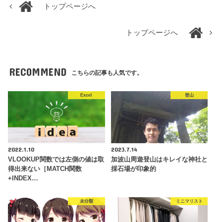
トップページへ
トップページへ
RECOMMEND
こちらの記事も人気です。
Excel
登山
2022.1.10
2023.7.14
VLOOKUP関数では左側の値は取
加波山周遊登山はキレイな神社と
得出来ない［MATCH関数
採石場が印象的
+INDEX…
未分類
ミニマリスト