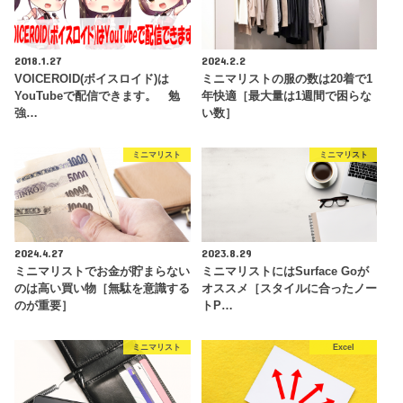
2018.1.27
2024.2.2
VOICEROID(ボイスロイド)は
ミニマリストの服の数は20着で1
YouTubeで配信できます。 勉
年快適［最大量は1週間で困らな
強…
い数］
ミニマリスト
ミニマリスト
2024.4.27
2023.8.29
ミニマリストでお金が貯まらない
ミニマリストにはSurface Goが
のは高い買い物［無駄を意識する
オススメ［スタイルに合ったノー
のが重要］
トP…
ミニマリスト
Excel