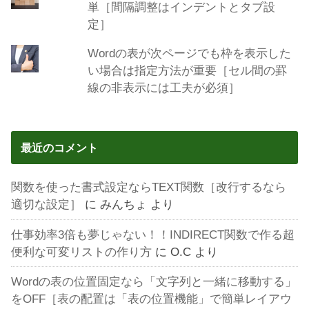
単［間隔調整はインデントとタブ設
定］
Wordの表が次ページでも枠を表示した
い場合は指定方法が重要［セル間の罫
線の非表示には工夫が必須］
最近のコメント
関数を使った書式設定ならTEXT関数［改行するなら
適切な設定］
に
みんちょ
より
仕事効率3倍も夢じゃない！！INDIRECT関数で作る超
便利な可変リストの作り方
に
O.C
より
Wordの表の位置固定なら「文字列と一緒に移動する」
をOFF［表の配置は「表の位置機能」で簡単レイアウ