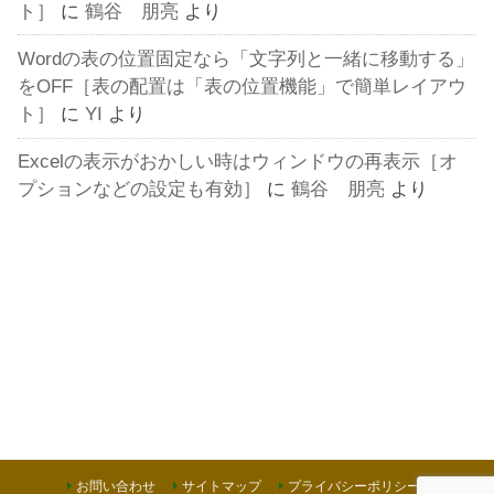
ト］
に
鶴谷 朋亮
より
Wordの表の位置固定なら「文字列と一緒に移動する」
をOFF［表の配置は「表の位置機能」で簡単レイアウ
ト］
に
YI
より
Excelの表示がおかしい時はウィンドウの再表示［オ
プションなどの設定も有効］
に
鶴谷 朋亮
より
お問い合わせ
サイトマップ
プライバシーポリシー